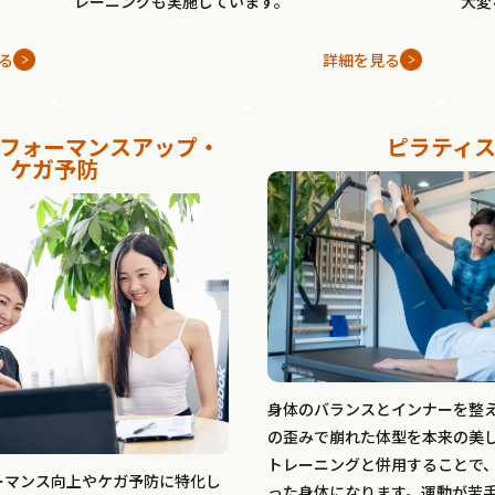
レーニングも実施しています。
大変
る
詳細を見る
フォーマンスアップ・
ピラティ
ケガ予防
身体のバランスとインナーを整
の歪みで崩れた体型を本来の美
トレーニングと併用することで
ーマンス向上やケガ予防に特化し
った身体になります。運動が苦