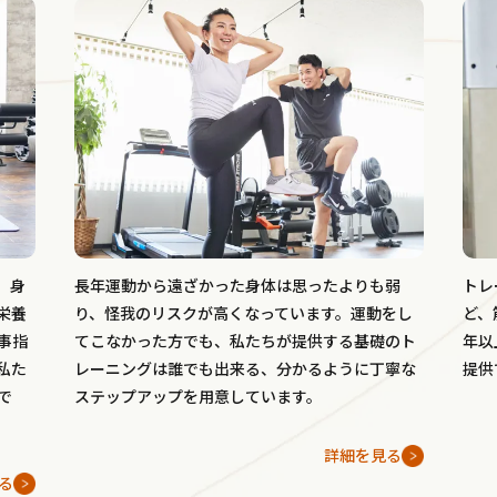
、身
長年運動から遠ざかった身体は思ったよりも弱
トレ
栄養
り、怪我のリスクが高くなっています。運動をし
ど、
事指
てこなかった方でも、私たちが提供する基礎のト
年以
私た
レーニングは誰でも出来る、分かるように丁寧な
提供
で
ステップアップを用意しています。
詳細を見る
る