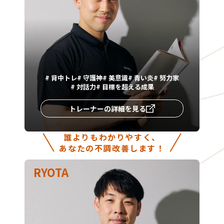
#
背中トレ
#
守護神
#
美意識
#
青い炎
#
努力家
#
対話力
#
目標を超える成果
トレーナーの詳細を見る
誰よりもわかりやすく、
あなたの不調改善します！
RYOTA