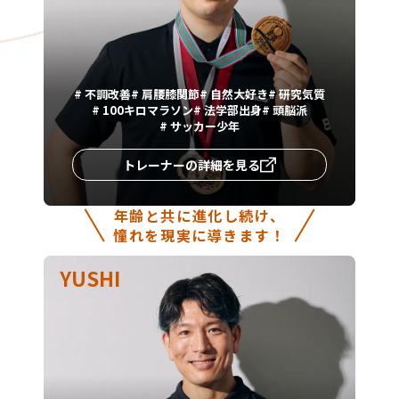
#
不調改善
#
肩腰膝関節
#
自然大好き
#
研究気質
#
100キロマラソン
#
法学部出身
#
頭脳派
#
サッカー少年
トレーナーの詳細を見る
年齢と共に進化し続け、
憧れを現実に導きます！
YUSHI