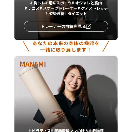
#
胸トレ
#
趣味スポーツ
#
オシャレと筋肉
#
テニス
#
スポーツトレーナー
#
ケアストレッチ
#
姿勢改善
#
ダイエット
トレーナーの詳細を見る
あなたの本来の身体の機能を
一緒に取り戻します！
MANAMI
#
ピラティス
#
産前産後ママの味方
#
看護師