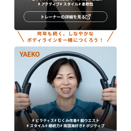
#
アクティブ
#
スタイル
#
柔軟性
トレーナーの詳細を見る
何年も続く、しなやかな
ボディラインを一緒につくろう！
YAEKO
#
ピラティス
#
むくみ改善
#
脚ウエスト
#
スタイル
#
継続力
#
南国海好き
#
ポジティブ