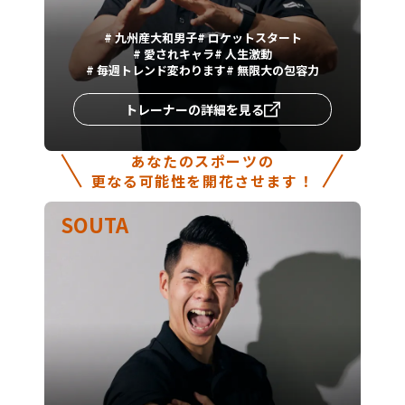
#
九州産大和男子
#
ロケットスタート
#
愛されキャラ
#
人生激動
#
毎週トレンド変わります
#
無限大の包容力
トレーナーの詳細を見る
あなたのスポーツの
更なる可能性を開花させます！
SOUTA