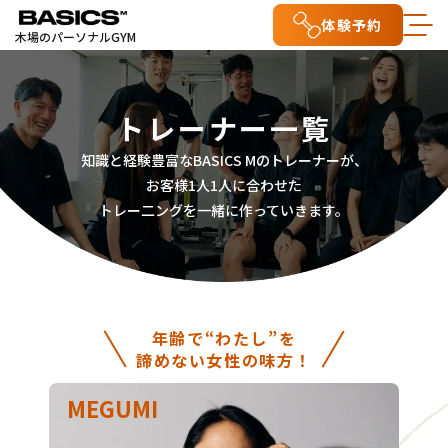
体験予約
木場のパーソナルGYM
トレーナー一覧
知識と経験豊富なBASICS Mのトレーナーが、
お客様1人1人に合わせた
トレー二ングを一緒に作っていきます。
年齢で“わたし”を
諦めない女性の味方！
MEGUMI