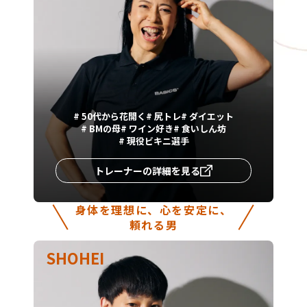
#
50代から花開く
#
尻トレ
#
ダイエット
#
BMの母
#
ワイン好き
#
食いしん坊
#
現役ビキニ選手
トレーナーの詳細を見る
身体を理想に、心を安定に、
頼れる男
SHOHEI