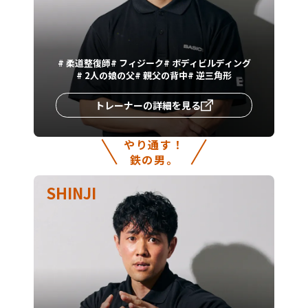
#
柔道整復師
#
フィジーク
#
ボディビルディング
#
2人の娘の父
#
親父の背中
#
逆三角形
トレーナーの詳細を見る
やり通す！
鉄の男。
SHINJI